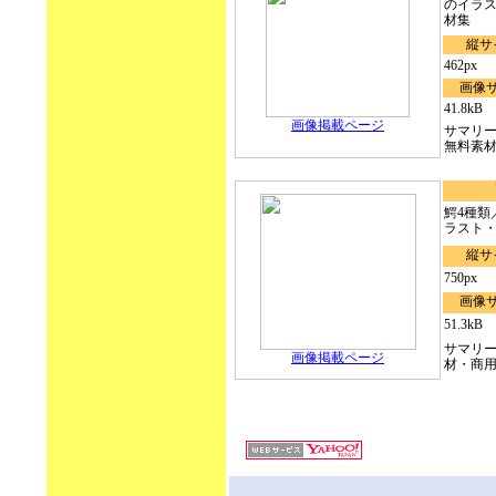
のイラ
材集
縦サ
462px
画像
41.8kB
画像掲載ページ
サマリ
無料素
鰐4種類／
ラスト・
縦サ
750px
画像
51.3kB
サマリ
画像掲載ページ
材・商用無