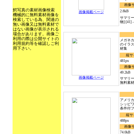
画像
鰐写真の素材画像検索
2.8kB
画像掲載ページ
機械的に無料素材画像を
サマリー
検索している為、関連の
物]:[41
無い画像又は無料素材で
はない画像が表示される
場合があります。画像ご
利用の際は公開サイトの
メガネ
利用規約等を確認しご利
のイラ
用下さい。
材集
縦サ
481px
画像
49.2kB
画像掲載ページ
サマリ
無料素
アメリ
シッピ
条件付フ.
縦サ
488px
画像
74.0kB