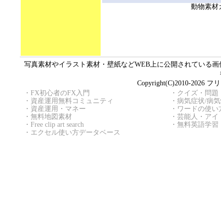
動物素材
写真素材やイラスト素材・壁紙などWEB上に公開されている画像（
Copyright(C)2010
・
FX初心者のFX入門
・
クイズ・問題
・
資産運用無料コミュニティ
・
病気症状/病
・
資産運用・マネー
・
ワードの使い
・
無料地図素材
・
芸能人・アイ
・
Free clip art search
・
無料英語学習
・
エクセル使い方データベース