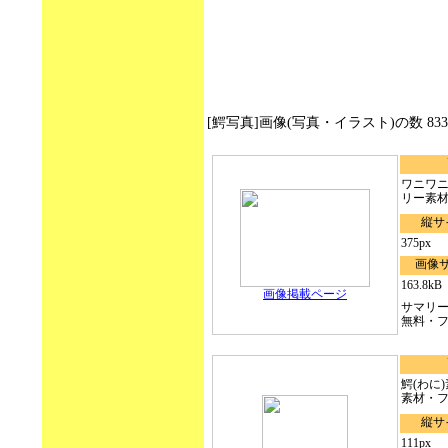
[鰐写真]画像(写真・イラスト)の数 83300, s
ワニワニ
リー素材/写真
縦サ
375px
画像
163.8kB
画像掲載ページ
サマリー
無料・フリ
鰐(わに)素
素材・フ
縦サ
111px