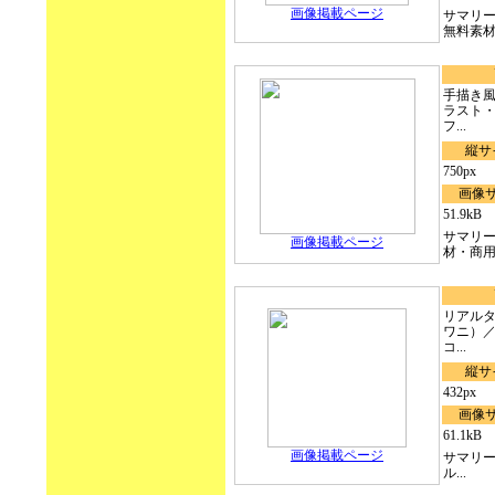
画像掲載ページ
サマリ
無料素材）
手描き風鰐
ラスト
フ...
縦サ
750px
画像
51.9kB
サマリ
画像掲載ページ
材・商用無
リアル
ワニ）／N
コ...
縦サ
432px
画像
61.1kB
画像掲載ページ
サマリー
ル...