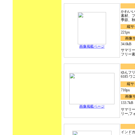
かわい
素材、
季節、秋.
縦サ
221px
画像
34.0kB
画像掲載ページ
サマリ
フリー素
ゆんフリー
6185 ワ
縦サ
710px
画像
133.7kB
画像掲載ページ
サマリー
リー,フォト
インド