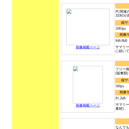
PC関連
ZERO
縦サ
2083px
画像
846.8kB
サマリ
画像掲載ページ
に続い
フリー画像
[猛禽類] 
縦サ
500px
画像
81.2kB
サマリー
画像掲載ページ
素材]...
なんで