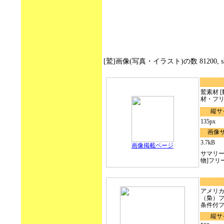
[鷲]画像(写真・イラスト)の数 81200, show
鷲素材 [動
材・フリ
縦サ
135px
画像
3.7kB
画像掲載ページ
サマリー
物]フリ
アメリ
（梟）
条件付フリ
縦サ