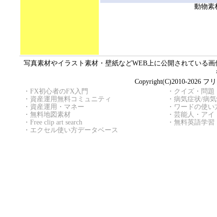
動物素
写真素材やイラスト素材・壁紙などWEB上に公開されている画像（
Copyright(C)2010
・
FX初心者のFX入門
・
クイズ・問題
・
資産運用無料コミュニティ
・
病気症状/病
・
資産運用・マネー
・
ワードの使い
・
無料地図素材
・
芸能人・アイ
・
Free clip art search
・
無料英語学習
・
エクセル使い方データベース