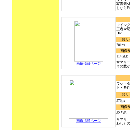
写真素
しならFin
ウイン
王者や
Dot...
縦サ
701px
画像
114.2kB
サマリ
画像掲載ページ
その数が9
ワシ・
ト・条
縦サ
576px
画像
82.5kB
サマリ
画像掲載ページ
わし）