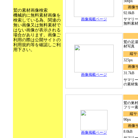
500px
画像
鷲の素材画像検索
92.8kB
機械的に無料素材画像を
画像掲載ページ
サマリ
検索している為、関連の
無料素材）
無い画像又は無料素材で
はない画像が表示される
場合があります。画像ご
利用の際は公開サイトの
鷲の足湯7
利用規約等を確認しご利
材写真
用下さい。
縦サ
325px
画像
31.7kB
画像掲載ページ
サマリー
の素材
鷲の巣
フリー
縦サ
90px
画像
8.0kB
画像掲載ページ
サマリ