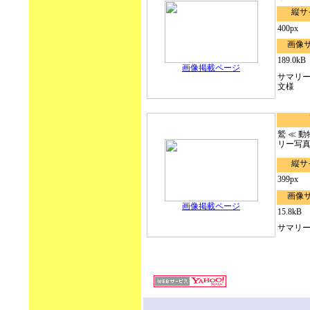
縦サ
400px
画像
189.0kB
画像掲載ページ
サマリ
文様
鷲 ≪ 
リー写
縦サ
399px
画像
画像掲載ページ
15.8kB
サマリ