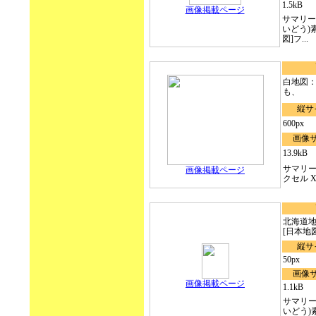
1.5kB
画像掲載ページ
サマリー
いどう)
図]フ...
白地図：
も、
縦サ
600px
画像
13.9kB
サマリー
画像掲載ページ
クセル X 
北海道地
[日本地図]:
縦サ
50px
画像
画像掲載ページ
1.1kB
サマリー
いどう)