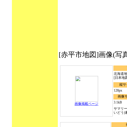
[赤平市地図]画像(写真・イラ
北海道地
[日本地図]:[
縦サ
128px
画像
3.1kB
画像掲載ページ
サマリー
いどう)素