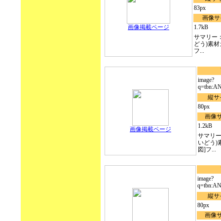
83px
画像サ
画像掲載ページ
1.7kB
サマリー
どう)素材
フ...
image?
q=tbn:AN
縦サ
80px
画像
1.2kB
画像掲載ページ
サマリー
いどう)
図]フ...
image?
q=tbn:A
縦サ
80px
画像