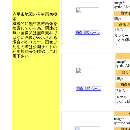
image?
q=tbn:AN
縦サ
赤平市地図の素材画像検
96px
索
機械的に無料素材画像を
画像サ
検索している為、関連の
1.9kB
無い画像又は無料素材で
画像掲載ページ
サマリー
はない画像が表示される
いどう)素
場合があります。画像ご
フ...
利用の際は公開サイトの
利用規約等を確認しご利
用下さい。
image?
q=tbn:AN
縦サ
89px
画像
画像掲載ページ
2.0kB
サマリー
いどう)素
image?
q=tbn:AN
縦サ