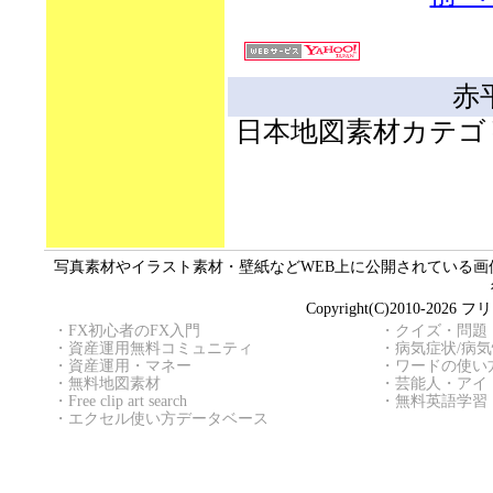
赤
日本地図素材カテゴ
写真素材やイラスト素材・壁紙などWEB上に公開されている画像（
Copyright(C)2010
・
FX初心者のFX入門
・
クイズ・問題
・
資産運用無料コミュニティ
・
病気症状/病
・
資産運用・マネー
・
ワードの使い
・
無料地図素材
・
芸能人・アイ
・
Free clip art search
・
無料英語学習
・
エクセル使い方データベース