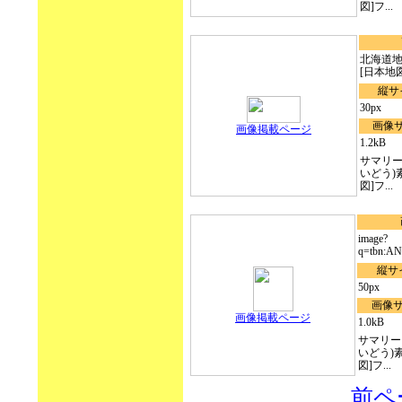
図]フ...
北海道地
[日本地図]:
縦サ
30px
画像
画像掲載ページ
1.2kB
サマリー
いどう)
図]フ...
image?
q=tbn:A
縦サ
50px
画像
画像掲載ページ
1.0kB
サマリー
いどう)
図]フ...
前ペ