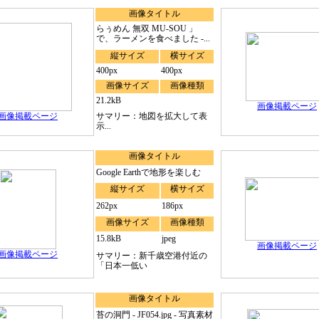
画像タイトル
らぅめん 無双 MU-SOU 」
で、ラーメンを食べました -...
縦サイズ
横サイズ
400px
400px
画像サイズ
画像種類
21.2kB
画像掲載ページ
画像掲載ページ
サマリー：地図を拡大して表
示...
画像タイトル
Google Earthで地形を楽しむ
縦サイズ
横サイズ
262px
186px
画像サイズ
画像種類
15.8kB
jpeg
画像掲載ページ
画像掲載ページ
サマリー：新千歳空港付近の
「日本一低い
画像タイトル
苔の洞門 - JF054.jpg - 写真素材