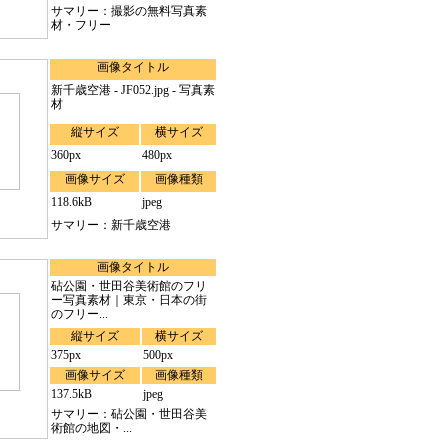
サマリー：撮影の無料写真素
材・フリー
画像タイトル
新千歳空港 - JF052.jpg - 写真素
材
縦サイズ
横サイズ
360px
480px
画像サイズ
画像種類
118.6kB
jpeg
サマリー：新千歳空港
画像タイトル
砧公園・世田谷美術館のフリ
ー写真素材｜東京・日本の街
のフリー...
縦サイズ
横サイズ
375px
500px
画像サイズ
画像種類
137.5kB
jpeg
サマリー：砧公園・世田谷美
術館の地図・...