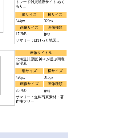
トレード雑貨通販サイト ぬく
もり...
縦サイズ
横サイズ
344px
320px
画像サイズ
画像種類
17.2kB
jpeg
サマリー：ぽけっと地図...
画像タイトル
北海道川原版 神々が遊ぶ雨竜
沼湿原
縦サイズ
横サイズ
420px
315px
画像サイズ
画像種類
26.7kB
jpeg
サマリー：無料写真素材・著
作権フリー