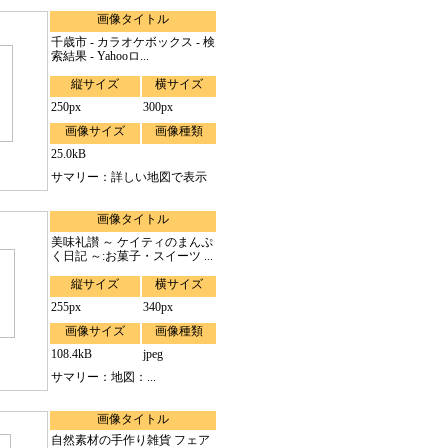
画像タイトル
千歳市 - カラオケボックス - 検
索結果 - Yahooロ...
縦サイズ
横サイズ
250px
300px
画像サイズ
画像種類
25.0kB
サマリー：詳しい地図で表示
画像タイトル
美味礼讃 ～ ケイティのまんぷ
く日記 ～:お菓子・スイーツ ...
縦サイズ
横サイズ
255px
340px
画像サイズ
画像種類
108.4kB
jpeg
サマリー：地図：...
画像タイトル
自然素材の手作り雑貨 フェア