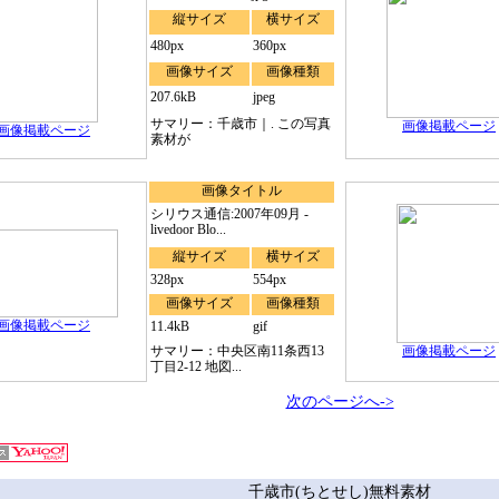
縦サイズ
横サイズ
480px
360px
画像サイズ
画像種類
207.6kB
jpeg
サマリー：千歳市｜. この写真
画像掲載ページ
画像掲載ページ
素材が
画像タイトル
シリウス通信:2007年09月 -
livedoor Blo...
縦サイズ
横サイズ
328px
554px
画像サイズ
画像種類
画像掲載ページ
11.4kB
gif
サマリー：中央区南11条西13
画像掲載ページ
丁目2-12 地図...
次のページへ->
千歳市(ちとせし)無料素材