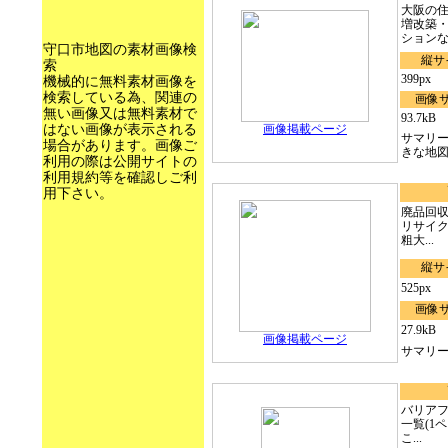
大阪の
増改築
ションな.
守口市地図の素材画像検
縦サ
索
399px
機械的に無料素材画像を
検索している為、関連の
画像
無い画像又は無料素材で
93.7kB
はない画像が表示される
画像掲載ページ
サマリ
場合があります。画像ご
きな地図に
利用の際は公開サイトの
利用規約等を確認しご利
用下さい。
廃品回
リサイク
粗大...
縦サ
525px
画像
27.9kB
画像掲載ページ
サマリー
バリアフ
一覧(1
こ...