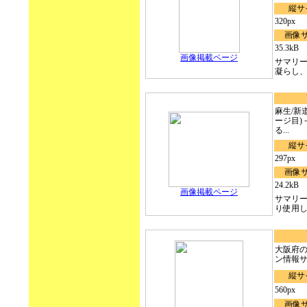
縦サ
320px
画像
35.3kB
画像掲載ページ
サマリ
凝らし、豊
麻生/新
ージ目)
る...
縦サ
297px
画像
24.2kB
画像掲載ページ
サマリ
り使用した
大阪府のバ
ン情報
縦サ
560px
画像