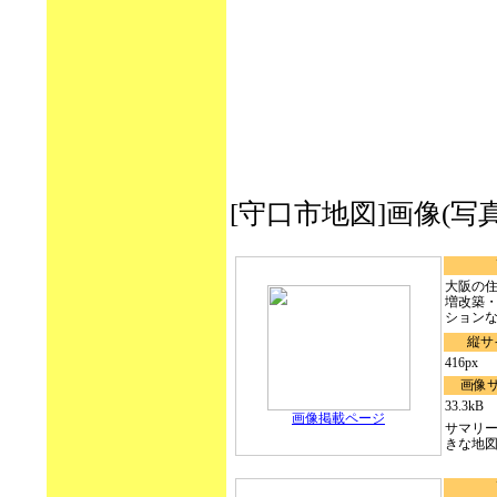
[守口市地図]画像(写真・イラ
大阪の
増改築
ションな.
縦サ
416px
画像
33.3kB
画像掲載ページ
サマリ
きな地図に