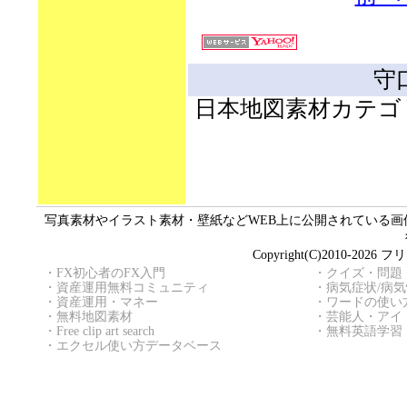
守
日本地図素材カテゴ
写真素材やイラスト素材・壁紙などWEB上に公開されている画像（
Copyright(C)2010
・
FX初心者のFX入門
・
クイズ・問題
・
資産運用無料コミュニティ
・
病気症状/病
・
資産運用・マネー
・
ワードの使い
・
無料地図素材
・
芸能人・アイ
・
Free clip art search
・
無料英語学習
・
エクセル使い方データベース