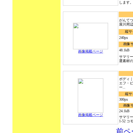
します。.
がんてつ
屋川周辺(
縦サ
240px
画像
48.1kB
画像掲載ページ
サマリ
選素材の.
ボディ
エフ・ビ
ー...
縦サ
300px
画像
24.1kB
画像掲載ページ
サマリ
1-52 コモ
前ペ