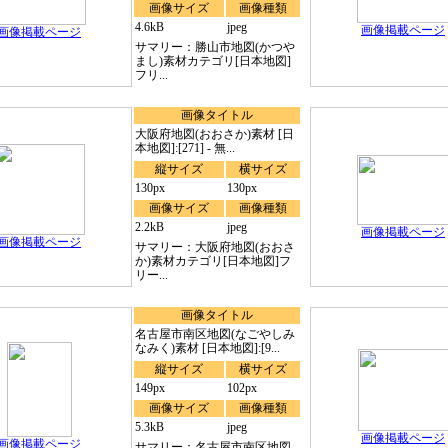
画像サイズ
画像種類
4.6kB
jpeg
画像掲載ページ
画像掲載ページ
サマリー：勝山市地図(かつや
まし)素材カテゴリ[日本地図]
フリ...
画像タイトル
大阪府地図(おおさか)素材 [日
本地図]:[271] - 無...
縦サイズ
横サイズ
130px
130px
画像サイズ
画像種類
2.2kB
jpeg
画像掲載ページ
画像掲載ページ
サマリー：大阪府地図(おおさ
か)素材カテゴリ[日本地図]フ
リー...
画像タイトル
名古屋市南区地図(なごやしみ
なみく)素材 [日本地図]:[9...
縦サイズ
横サイズ
149px
102px
画像サイズ
画像種類
5.3kB
jpeg
画像掲載ページ
画像掲載ページ
サマリー：名古屋市南区地図