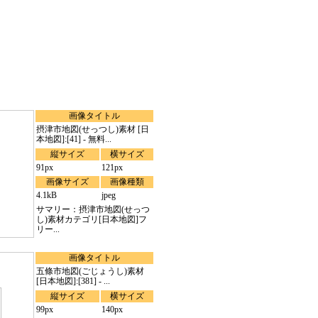
画像タイトル
摂津市地図(せっつし)素材 [日
本地図]:[41] - 無料...
縦サイズ
横サイズ
91px
121px
画像サイズ
画像種類
4.1kB
jpeg
サマリー：摂津市地図(せっつ
し)素材カテゴリ[日本地図]フ
リー...
画像タイトル
五條市地図(ごじょうし)素材
[日本地図]:[381] - ...
縦サイズ
横サイズ
99px
140px