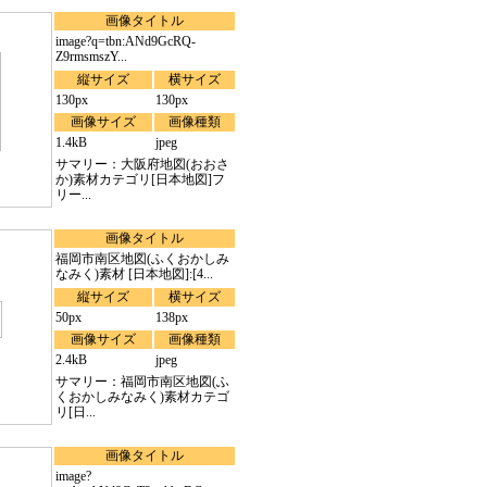
画像タイトル
image?q=tbn:ANd9GcRQ-
Z9rmsmszY...
縦サイズ
横サイズ
130px
130px
画像サイズ
画像種類
1.4kB
jpeg
サマリー：大阪府地図(おおさ
か)素材カテゴリ[日本地図]フ
リー...
画像タイトル
福岡市南区地図(ふくおかしみ
なみく)素材 [日本地図]:[4...
縦サイズ
横サイズ
50px
138px
画像サイズ
画像種類
2.4kB
jpeg
サマリー：福岡市南区地図(ふ
くおかしみなみく)素材カテゴ
リ[日...
画像タイトル
image?