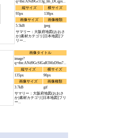
q=tbn:ANd9GcT3g_hb_DCqpx...
縦サイズ
横サイズ
93px
138px
画像サイズ
画像種類
5.5kB
jpeg
サマリー：大阪府地図(おおさ
か)素材カテゴリ[日本地図]フ
リー...
画像タイトル
image?
q=tbn:ANd9GcSlGaR5MzD9m7...
縦サイズ
横サイズ
135px
90px
画像サイズ
画像種類
3.7kB
gif
サマリー：大阪府地図(おおさ
か)素材カテゴリ[日本地図]フリ
ー...