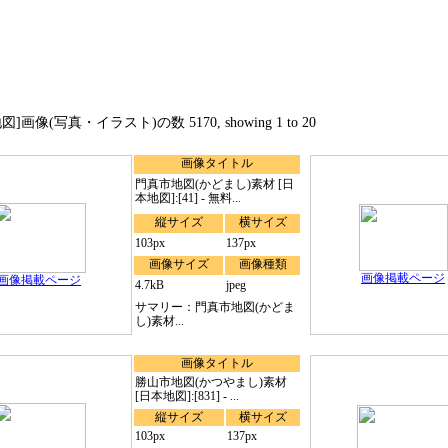
]画像(写真・イラスト)の数 5170, showing 1 to 20
画像タイトル
門真市地図(かどまし)素材 [日
本地図]:[41] - 無料...
縦サイズ
横サイズ
103px
137px
画像サイズ
画像種類
画像掲載ページ
画像掲載ページ
4.7kB
jpeg
サマリー：門真市地図(かどま
し)素材...
画像タイトル
勝山市地図(かつやまし)素材
[日本地図]:[831] - ...
縦サイズ
横サイズ
103px
137px