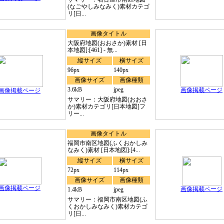
(なごやしみなみく)素材カテゴ
リ[日...
画像タイトル
大阪府地図(おおさか)素材 [日
本地図]:[461] - 無...
縦サイズ
横サイズ
96px
140px
画像サイズ
画像種類
3.6kB
jpeg
画像掲載ページ
画像掲載ページ
サマリー：大阪府地図(おおさ
か)素材カテゴリ[日本地図]フ
リー...
画像タイトル
福岡市南区地図(ふくおかしみ
なみく)素材 [日本地図]:[4...
縦サイズ
横サイズ
72px
114px
画像サイズ
画像種類
画像掲載ページ
画像掲載ページ
1.4kB
jpeg
サマリー：福岡市南区地図(ふ
くおかしみなみく)素材カテゴ
リ[日...