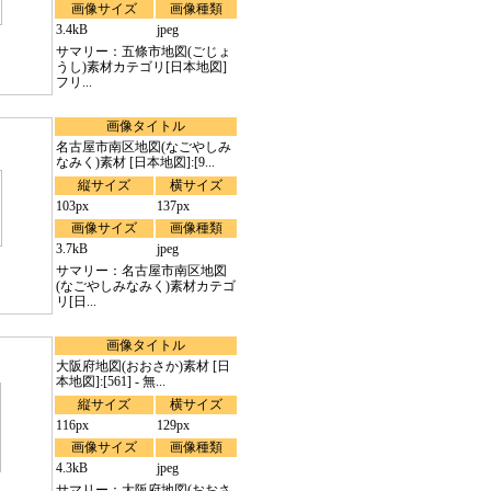
画像サイズ
画像種類
3.4kB
jpeg
サマリー：五條市地図(ごじょ
うし)素材カテゴリ[日本地図]
フリ...
画像タイトル
名古屋市南区地図(なごやしみ
なみく)素材 [日本地図]:[9...
縦サイズ
横サイズ
103px
137px
画像サイズ
画像種類
3.7kB
jpeg
サマリー：名古屋市南区地図
(なごやしみなみく)素材カテゴ
リ[日...
画像タイトル
大阪府地図(おおさか)素材 [日
本地図]:[561] - 無...
縦サイズ
横サイズ
116px
129px
画像サイズ
画像種類
4.3kB
jpeg
サマリー：大阪府地図(おおさ