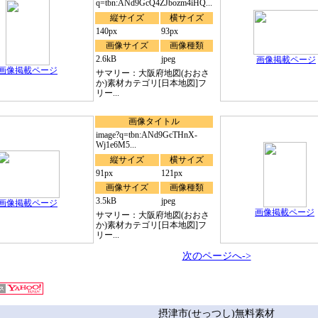
q=tbn:ANd9GcQ4ZJbozm4iHQ...
縦サイズ
横サイズ
140px
93px
画像サイズ
画像種類
2.6kB
jpeg
画像掲載ページ
画像掲載ページ
サマリー：大阪府地図(おおさ
か)素材カテゴリ[日本地図]フ
リー...
画像タイトル
image?q=tbn:ANd9GcTHnX-
Wj1e6M5...
縦サイズ
横サイズ
91px
121px
画像サイズ
画像種類
3.5kB
jpeg
画像掲載ページ
画像掲載ページ
サマリー：大阪府地図(おおさ
か)素材カテゴリ[日本地図]フ
リー...
次のページへ->
摂津市(せっつし)無料素材