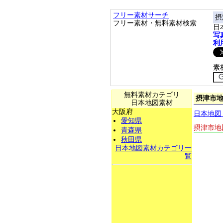
フリー素材サーチ
摂
フリー素材・無料素材検索
日
写
利
素
無料素材カテゴリ
摂津市地
日本地図素材
大阪府
日本地図
愛知県
摂津市地
青森県
秋田県
日本地図素材カテゴリ一
覧