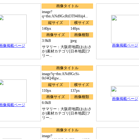
画像タイトル
image?
q=tbn:ANd9GcRtI3T94Hiij4...
縦サイズ
横サイズ
140px
140px
画像サイズ
画像種類
3.9kB
jpeg
画像掲載ページ
画像掲載ページ
サマリー：大阪府地図(おおさ
か)素材カテゴリ[日本地図]フ
リー...
画像タイトル
image?q=tbn:ANd9GcSi-
0rJ4Q4Igw...
縦サイズ
横サイズ
110px
137px
画像サイズ
画像種類
画像掲載ページ
6.0kB
画像掲載ページ
サマリー：大阪府地図(おおさ
か)素材カテゴリ[日本地図]フ
リー...
画像タイトル
image?