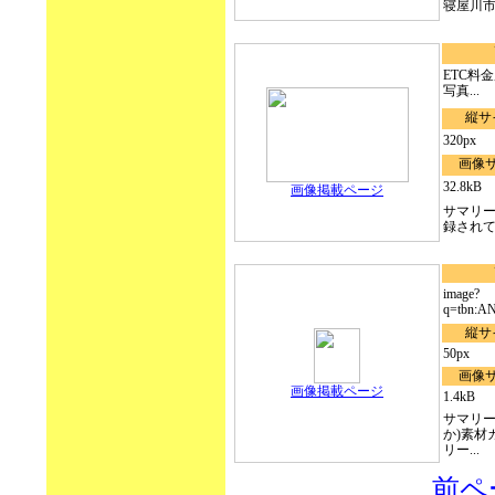
寝屋川
ETC料金所 
写真...
縦サ
320px
画像
32.8kB
画像掲載ページ
サマリ
録され
image?
q=tbn:A
縦サ
50px
画像
画像掲載ページ
1.4kB
サマリー
か)素材
リー...
前ペ