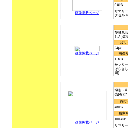
9.0kB
サマリー
画像掲載ページ
クセル X 
茨城県写
しん)素材 
縦サ
24px
画像掲載ページ
画像
1.3kB
サマリー
ばらきし
図]...
堺市・和
売(有)
縦サ
480px
画像
100.4kB
画像掲載ページ
サマリー：