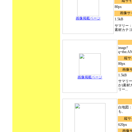
縦サ
80px
画像サ
画像掲載ページ
1.5kB
サマリー：
素材カテゴリ
image?
q=tbn:A
縦サ
80px
画像
1.5kB
画像掲載ページ
サマリー
か)素材
リー...
白地図：
も、
縦サ
620px
画像