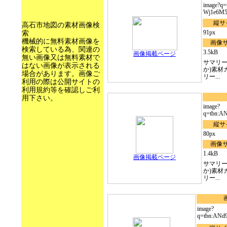
image?q
Wj1e6M5.
縦サ
高石市地図の素材画像検
91px
索
機械的に無料素材画像を
画像
検索している為、関連の
3.5kB
画像掲載ページ
無い画像又は無料素材で
サマリー
はない画像が表示される
か)素材
場合があります。画像ご
リー...
利用の際は公開サイトの
利用規約等を確認しご利
用下さい。
image?
q=tbn:A
縦サ
80px
画像
1.4kB
画像掲載ページ
サマリー
か)素材
リー...
image?
q=tbn:ANd