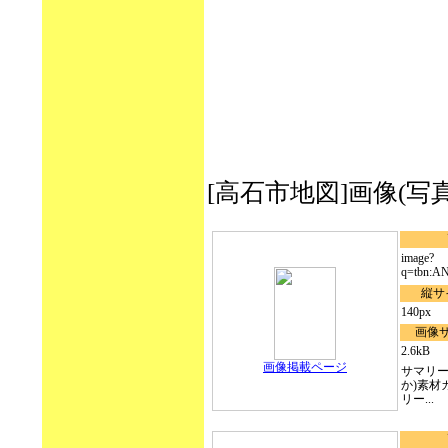
[高石市地図]画像(写真・イラ
image?
q=tbn:A
縦サ
140px
画像
2.6kB
画像掲載ページ
サマリー
か)素材
リー...