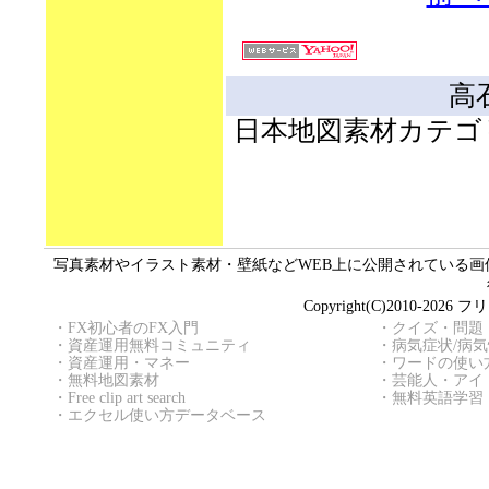
高
日本地図素材カテゴ
写真素材やイラスト素材・壁紙などWEB上に公開されている画像（
Copyright(C)2010
・
FX初心者のFX入門
・
クイズ・問題
・
資産運用無料コミュニティ
・
病気症状/病
・
資産運用・マネー
・
ワードの使い
・
無料地図素材
・
芸能人・アイ
・
Free clip art search
・
無料英語学習
・
エクセル使い方データベース