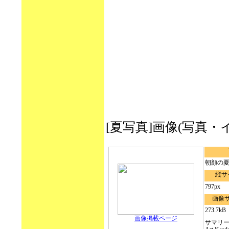
[夏写真]画像(写真・イラスト
朝顔の
縦サ
797px
画像
273.7kB
画像掲載ページ
サマリ