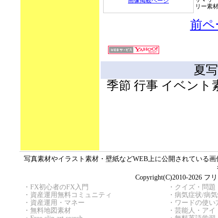
画像掲載ページ
リー素材を
前ペ
夏写
季節 行事 イベン
写真素材やイラスト素材・壁紙などWEB上に公開されている画像（
Copyright(C)2010
・
FX初心者のFX入門
・
クイズ・問題
・
資産運用無料コミュニティ
・
病気症状/病
・
資産運用・マネー
・
ワードの使い
・
無料地図素材
・
芸能人・アイ