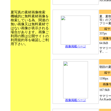
Art.Ka
夏写真の素材画像検索
機械的に無料素材画像を
夏、夏
等）のフ
検索している為、関連の
フリー素.
無い画像又は無料素材で
はない画像が表示される
縦サ
場合があります。画像ご
337px
利用の際は公開サイトの
画像
利用規約等を確認しご利
64.0kB
用下さい。
画像掲載ページ
サマリ
す。...
朝顔の
縦サ
1196px
画像
167.9kB
サマリ
Art.Ka
画像掲載ページ