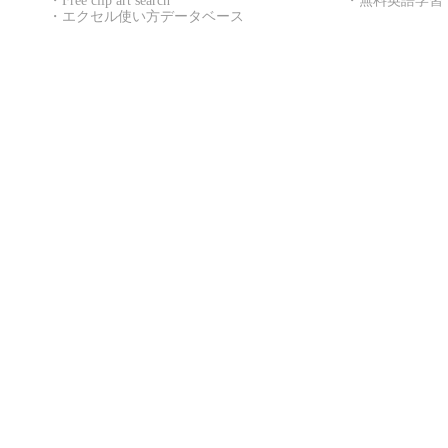
・
Free clip art search
・
無料英語学習
・
エクセル使い方データベース