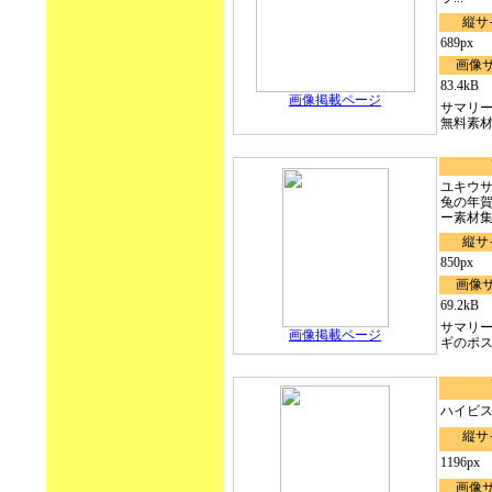
縦サ
689px
画像
83.4kB
画像掲載ページ
サマリ
無料素材.
ユキウ
兔の年
ー素材
縦サ
850px
画像
69.2kB
サマリ
画像掲載ページ
ギのポ
ハイビ
縦サ
1196px
画像