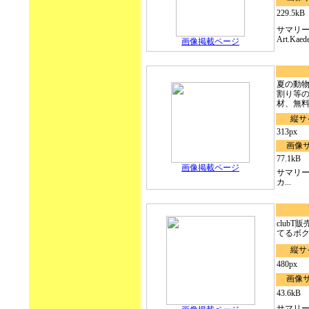
229.5kB
サマリ
Art.Ka
画像掲載ページ
夏の動
割り等
材、無料フ
縦サ
313px
画像
77.1kB
画像掲載ページ
サマリ
カ...
clubT
てるボク
縦サ
480px
画像
43.6kB
サマリ