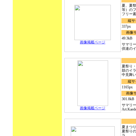
夏、夏
等）のフ
フリー素.
縦サ
337px
画像
49.3kB
画像掲載ページ
サマリ
供達のイラ
夏祭り
鼓のイ
中見舞い.
縦サ
1165px
画像
301.8kB
サマリ
画像掲載ページ
Art.Kae
夏まつり
夏祭り
ラ...