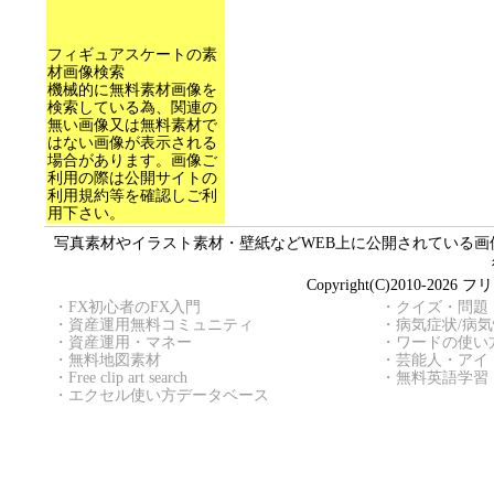
フィギュアスケートの素
材画像検索
機械的に無料素材画像を
検索している為、関連の
無い画像又は無料素材で
はない画像が表示される
場合があります。画像ご
利用の際は公開サイトの
利用規約等を確認しご利
用下さい。
写真素材やイラスト素材・壁紙などWEB上に公開されている画像（
Copyright(C)2010
・
FX初心者のFX入門
・
クイズ・問題
・
資産運用無料コミュニティ
・
病気症状/病
・
資産運用・マネー
・
ワードの使い
・
無料地図素材
・
芸能人・アイ
・
Free clip art search
・
無料英語学習
・
エクセル使い方データベース