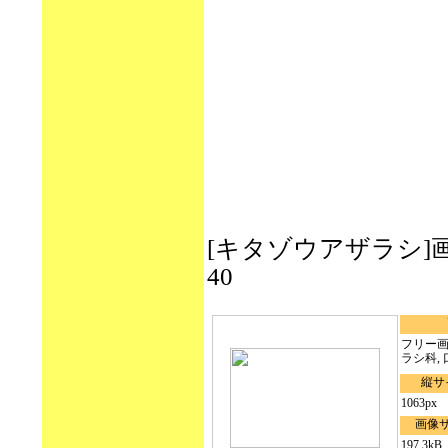
[キタゾウアザラシ]画像(写
40
フリー画像
ラシ科, 口
縦サ
1063px
画像
197.3kB