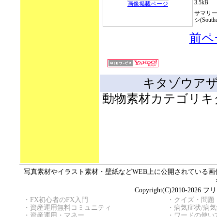
3.5kB
画像掲載ページ
サマリ
シ(Souther
前ペ
キタゾウアザラシ(
動物素材カテゴリキ
写真素材やイラスト素材・壁紙などWEB上に公開されている画像（
Copyright(C)2010
・
FX初心者のFX入門
・
クイズ・問題
・
資産運用無料コミュニティ
・
病気症状/病
・
資産運用・マネー
・
ワードの使い