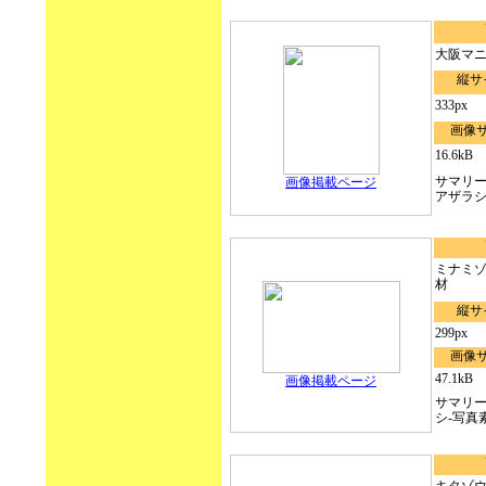
大阪マニ
縦サ
333px
画像
16.6kB
サマリ
画像掲載ページ
アザラ
ミナミゾ
材
縦サ
299px
画像
47.1kB
画像掲載ページ
サマリ
シ-写真