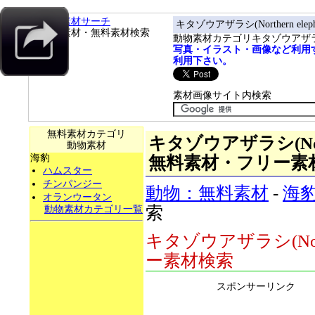
フリー素材サーチ
キタゾウアザラシ(Northern eleph
フリー素材・無料素材検索
動物素材カテゴリキタゾウアザ
写真・イラスト・画像など利用
利用下さい。
素材画像サイト内検索
無料素材カテゴリ
キタゾウアザラシ(Norther
動物素材
海豹
無料素材・フリー素
ハムスター
チンパンジー
動物：無料素材
-
海
オランウータン
索
動物素材カテゴリ一覧
キタゾウアザラシ(North
ー素材検索
スポンサーリンク