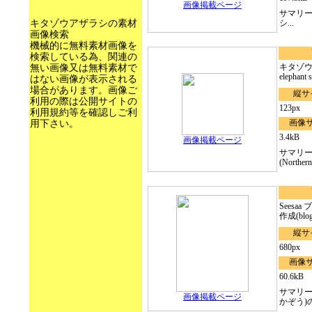
画像掲載ページ
サマリ
キタゾウアザラシの素材
シ...
画像検索
機械的に無料素材画像を
検索している為、関連の
キタゾウア
無い画像又は無料素材で
elephant s
はない画像が表示される
場合があります。画像ご
縦サ
利用の際は公開サイトの
123px
利用規約等を確認しご利
画像
用下さい。
3.4kB
画像掲載ページ
サマリ
(Northern 
Seesa
作成(blo
縦サ
680px
画像
60.6kB
サマリー
画像掲載ページ
かぞう)