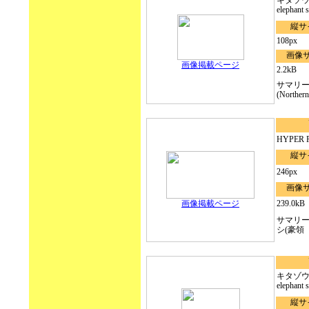
キタゾウア
elephant s
縦サ
108px
画像
画像掲載ページ
2.2kB
サマリ
(Northern 
HYPER Phi
縦サ
246px
画像
画像掲載ページ
239.0kB
サマリ
シ(豪領
キタゾウア
elephant s
縦サ