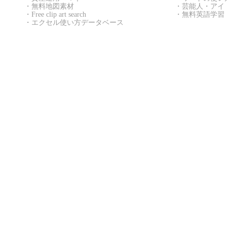
・
無料地図素材
・
芸能人・アイ
・
Free clip art search
・
無料英語学習
・
エクセル使い方データベース